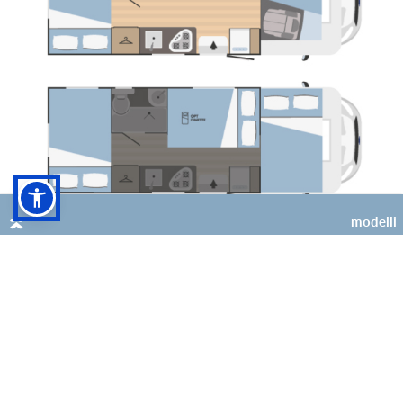
modelli
5
4 (+2 opt)
Super Brig 687 TC