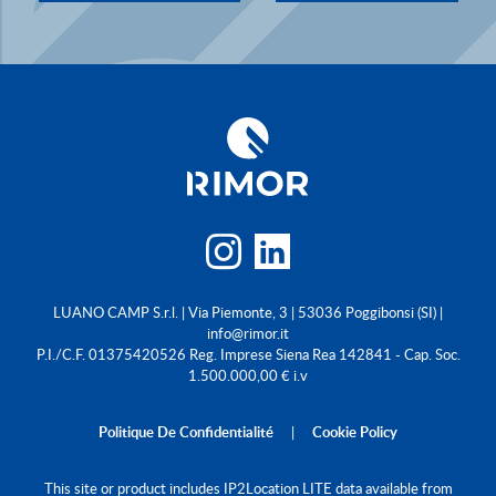
LUANO CAMP S.r.l. | Via Piemonte, 3 | 53036 Poggibonsi (SI) |
info@rimor.it
P.I./C.F. 01375420526 Reg. Imprese Siena Rea 142841 - Cap. Soc.
1.500.000,00 € i.v
Politique De Confidentialité
|
Cookie Policy
This site or product includes IP2Location LITE data available from