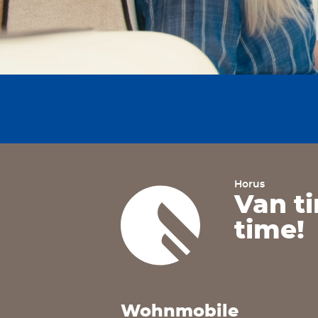
Horus
Van t
time!
Wohnmobile