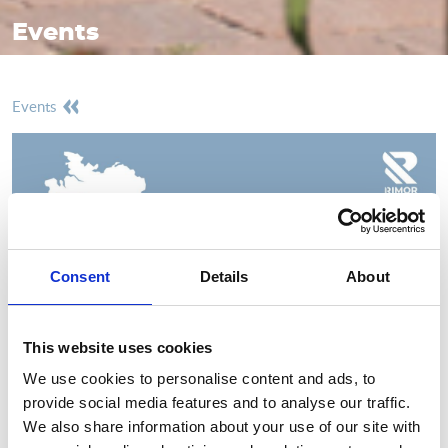
Events
events
Consent
Details
About
This website uses cookies
27/08/2022 - 04/09/2022
We use cookies to personalise content and ads, to
provide social media features and to analyse our traffic.
Caravan Salon Dusseldorf 2022
We also share information about your use of our site with
Hallo Düsseldorf! Dieses Jahr werden wir auf der Caravan Salon