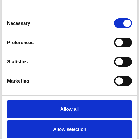
Kilig 695
Consent
Necessary
Selection
Preferences
Statistics
Marketing
Allow all
5
4 (+1 opt)
Allow selection
Kilig 9