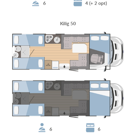
6
4 (+ 2 opt)
Kilig 50
6
6