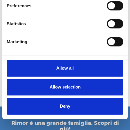
16/10/2024 - 20/10/2024
Preferences
Caravan Salon Austria | Wels
Statistics
È tempo di Caravan Salon Austria!
Vieni a scoprire quante cose potrai vivere con il tuo nuovo
Marketing
veicolo Rimor. Ti aspettiamo con la nuova gamma Sarus e tante
novità per il 2024!
Caravan Salon Wels
Messe Wels - Halle 20 Stand C30
Allow all
16 - 20 ottobre 2024
https://caravan-wels.at
Allow selection
eventi
Deny
Rimor è una grande famiglia. Scopri di
più!