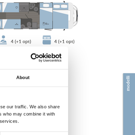
4 (+1 opt)
4 (+1 opt)
About
modelli
se our traffic. We also share
ers who may combine it with
 services.