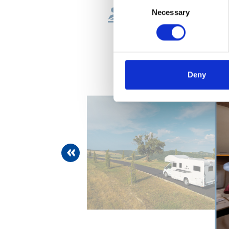
Necessary
Selection
4 (+1 opt)
4 (+1 op
Deny
previous