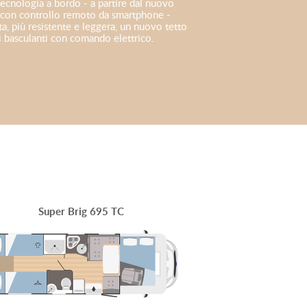
cnologia a bordo - a partire dal nuovo
on controllo remoto da smartphone -
a, più resistente e leggera, un nuovo tetto
ti basculanti con comando elettrico.
Super Brig 695 TC