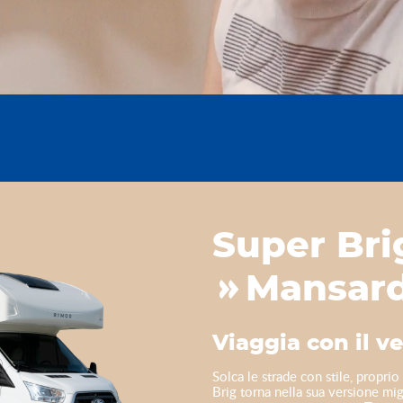
Super Bri
Mansard
Viaggia con il v
Solca le strade con stile, propri
Brig torna nella sua versione mig