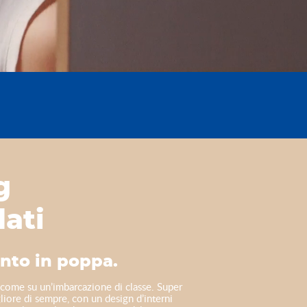
g
ati
ento in poppa.
o come su un’imbarcazione di classe. Super
liore di sempre, con un design d’interni