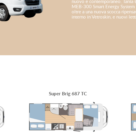
nuovo e contemporaneo. Tanta te
MEB-300 Smart Energy System c
oltre a una nuova scocca ripensat
interno in Vetroskin, e nuovi let
Super Brig 687 TC