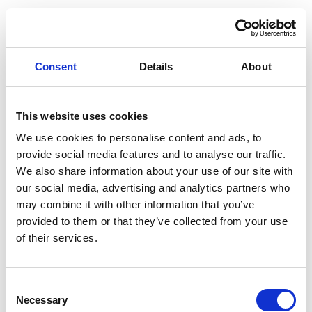
Już czuć klimat camperlife na targach Camper & Caravan
Show w Warszawie
Rimor i taniekamperowanie.pl zapraszają od 24 do 26
Consent
Details
About
kwietnia, aby odkryć kampery i vany projektowane i
produkowane we Włoszech – tam, gdzie komfort spotyka się
z nowoczesną technologią:
Sterowanie światłem i funkcjami pojazdu ze smartfona –
This website uses cookies
MEB 300 Smart Energy System
We use cookies to personalise content and ads, to
Przemyślane przestrzenie dla maksymalnego komfortu
provide social media features and to analyse our traffic.
w trasie i na postoju
We also share information about your use of our site with
Odwiedź nas na stoisku F3.44 i odkryj kampery Rimor.
Technologia pokładowa dająca pełną kontrolę nad
Nie możesz doczekać się targów? Nie czekaj, skontaktuj się z
our social media, advertising and analytics partners who
podróżą
nami już teraz!
may combine it with other information that you’ve
provided to them or that they’ve collected from your use
Kontakt:
https://taniekamperowanie.pl/kontakt/
of their services.
SABER MÁS
Consent
Necessary
Selection