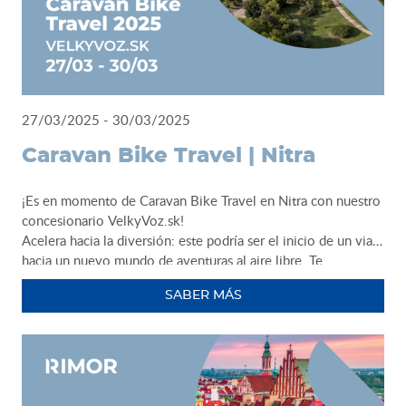
27/03/2025 - 30/03/2025
Caravan Bike Travel | Nitra
¡Es en momento de Caravan Bike Travel en Nitra con nuestro
concesionario VelkyVoz.sk!
Acelera hacia la diversión: este podría ser el inicio de un viaje
hacia un nuevo mundo de aventuras al aire libre. Te
esperamos con muchas soluciones para ti: ven a descubrir el
SABER MÁS
modelo de van o autocaravana que mejor se adapta a tu idea
de camperlife.
Caravan Bike Travel 2025
VelkyVoz.sk
27 - 30 de marzo - Nitra - Agrokomplex