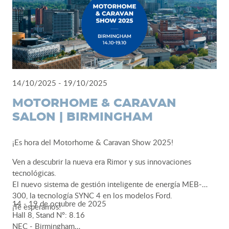
14/10/2025 - 19/10/2025
MOTORHOME & CARAVAN
SALON | BIRMINGHAM
¡Es hora del Motorhome & Caravan Show 2025!
Ven a descubrir la nueva era Rimor y sus innovaciones
tecnológicas.
El nuevo sistema de gestión inteligente de energía MEB-
300, la tecnología SYNC 4 en los modelos Ford.
14 - 19 de octubre de 2025
¡Te esperamos!
Hall 8, Stand Nº: 8.16
NEC - Birmingham