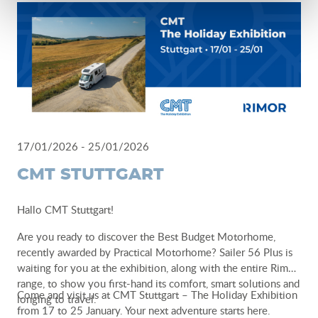
best reflects your idea of camperlife.
Camper & Adventure Expo
28.02 - 01.03
Krakow
www.camperadvexpo.pl
-
www.taniekamperowanie.pl
17/01/2026 - 25/01/2026
CMT STUTTGART
Hallo CMT Stuttgart!
Are you ready to discover the Best Budget Motorhome,
recently awarded by Practical Motorhome? Sailer 56 Plus is
waiting for you at the exhibition, along with the entire Rimor
range, to show you first-hand its comfort, smart solutions and
Come and visit us at CMT Stuttgart – The Holiday Exhibition
longing to travel.
from 17 to 25 January. Your next adventure starts here.