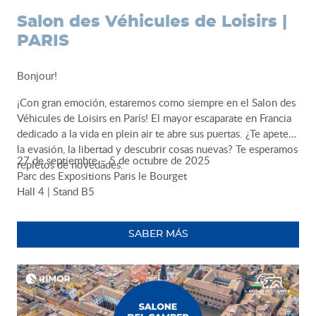
Salon des Véhicules de Loisirs |
PARIS
Bonjour!
¡Con gran emoción, estaremos como siempre en el Salon des
Véhicules de Loisirs en París! El mayor escaparate en Francia
dedicado a la vida en plein air te abre sus puertas. ¿Te apetece
la evasión, la libertad y descubrir cosas nuevas? Te esperamos
27 de septiembre – 5 de octubre de 2025
repletos de novedades.
Parc des Expositions Paris le Bourget
Hall 4 | Stand B5
SABER MÁS