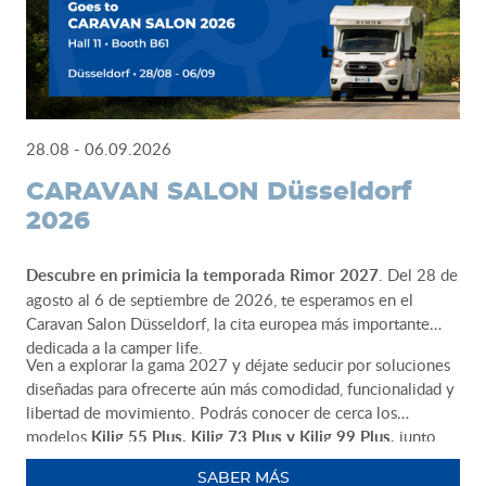
28.08 - 06.09.2026
CARAVAN SALON Düsseldorf
2026
Descubre en primicia la temporada Rimor 2027
. Del 28 de
agosto al 6 de septiembre de 2026, te esperamos en el
Caravan Salon Düsseldorf, la cita europea más importante
dedicada a la camper life.
Ven a explorar la gama 2027 y déjate seducir por soluciones
diseñadas para ofrecerte aún más comodidad, funcionalidad y
libertad de movimiento. Podrás conocer de cerca los
modelos
Kilig 55 Plus, Kilig 73 Plus y Kilig 99 Plus,
junto
con toda la gama Rimor. Nuestro equipo estará a tu
SABER MÁS
disposición para ayudarte a encontrar el vehículo perfecto