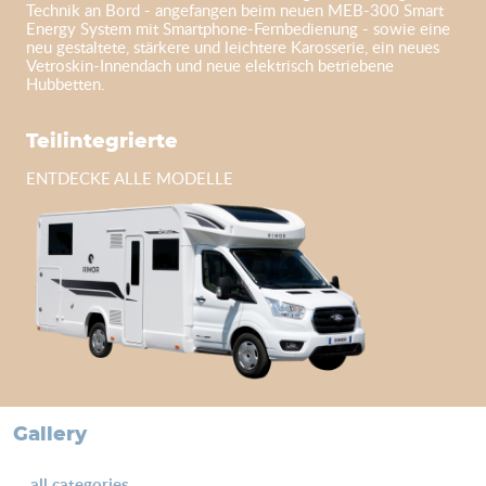
Technik an Bord - angefangen beim neuen MEB-300 Smart
Energy System mit Smartphone-Fernbedienung - sowie eine
neu gestaltete, stärkere und leichtere Karosserie, ein neues
Vetroskin-Innendach und neue elektrisch betriebene
Hubbetten.
Teilintegrierte
ENTDECKE ALLE MODELLE
Gallery
all categories