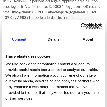
01375420526)
in persona del legale rappresentante p.t., con
sede legale in
Via Piemonte, 3, 53036 Poggibonsi (SI)
recapiti:
email
info@rimor.it
– PEC
luanocampsrl@legalmail.it
- Tel.
+39 0577 98851
proprietario del sito internet
https://www.rimor.it
(di seguito, il “
Sito
”), in qualità di
titolare
del trattamento
dei dati personali
degli utenti del Sito (di
seguito, gli “
Utenti
”) fornisce qui di seguito l’informativa privacy
ai sensi dell’art. 13 del Regolamento UE 2016/679 del 27 aprile
Consent
Details
About
2016 (di seguito, “
Regolamento
”, o la “
Normativa Applicabile
”).
Questo Sito e i servizi eventualmente offerti tramite il Sito sono
This website uses cookies
riservati a soggetti che hanno compiuto il diciottesimo anno di
We use cookies to personalise content and ads, to
età. Il Titolare non raccoglie quindi dati personali relativi ai
soggetti minori di anni 18. Su richiesta degli Utenti, il Titolare
provide social media features and to analyse our traffic.
cancellerà tempestivamente tutti i dati personali
We also share information about your use of our site with
involontariamente raccolti e relativi a soggetti minori di anni 18.
our social media, advertising and analytics partners who
may combine it with other information that you’ve
La società ha nominato il
Responsabile della Protezione dei
provided to them or that they’ve collected from your use
Dati (RSD o DPO),
ai sensi dell’art. 37 del GDPR, nella persona
of their services.
dell’
Avv. Clementina Baroni (P.IVA 02001880356 e C.F.
BRNCMN73T50L826B), con forza di nomina ad hoc, con sede