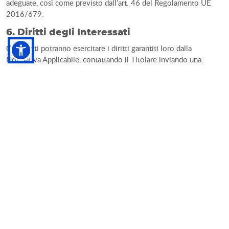
adeguate, così come previsto dall’art. 46 del Regolamento UE
2016/679.
6. Diritti degli Interessati
Gli Utenti potranno esercitare i diritti garantiti loro dalla
Normativa Applicabile, contattando il Titolare inviando una:
raccomandata a/r a:
LUANO CAMP S.r.l.
in
Via Piemonte,
3, 53036 Poggibonsi (SI)
;
PEC:
luanocampsrl@legalmail.it
;
e-mail:
info@rimor.it
oppure contattando il DPO, inviando una:
raccomandata a/r a:
Avv. Clementina Baroni
con sede
legale in
Via Domenico Francesco Cecati, 1/1, 42123
Reggio nell'Emilia (RE);
PEC:
clementina.baroni@ordineavvocatireggioemilia.it
;
e-mail:
dpo@studiolegaleavvbaroni.it
Gli Utenti hanno il diritto di ottenere: