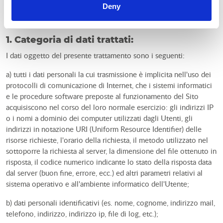
Deny
PEC:
clementina.baroni@ordineavvocatireggioemilia.it
;
e-mail:
dpo@studiolegaleavvbaroni.it
1. Categoria di dati trattati:
I dati oggetto del presente trattamento sono i seguenti:
a) tutti i dati personali la cui trasmissione è implicita nell'uso dei
protocolli di comunicazione di Internet, che i sistemi informatici
e le procedure software preposte al funzionamento del Sito
acquisiscono nel corso del loro normale esercizio: gli indirizzi IP
o i nomi a dominio dei computer utilizzati dagli Utenti, gli
indirizzi in notazione URI (Uniform Resource Identifier) delle
risorse richieste, l'orario della richiesta, il metodo utilizzato nel
sottoporre la richiesta al server, la dimensione del file ottenuto in
risposta, il codice numerico indicante lo stato della risposta data
dal server (buon fine, errore, ecc.) ed altri parametri relativi al
sistema operativo e all'ambiente informatico dell'Utente;
b) dati personali identificativi (es. nome, cognome, indirizzo mail,
telefono, indirizzo, indirizzo ip, file di log, etc.);