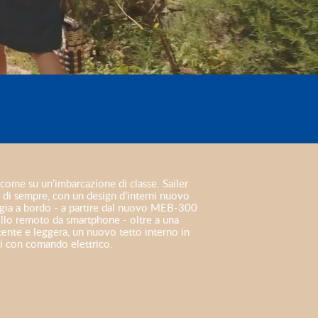
o come su un’imbarcazione di classe. Sailer
e di sempre, con un design d’interni nuovo
gia a bordo - a partire dal nuovo MEB-300
lo remoto da smartphone - oltre a una
tente e leggera, un nuovo tetto interno in
ti con comando elettrico.