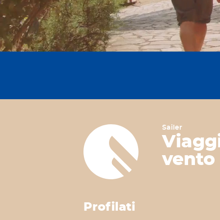
Sailer
Viaggi
vento
Profilati