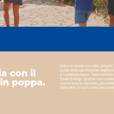
Solca le strade con stile, propri
torna nella sua versione miglior
a con il
e contemporaneo. Tanta tecnolo
Smart Energy System con control
 in poppa.
nuova scocca ripensata, più resis
Vetroskin, e nuovi letti basculan