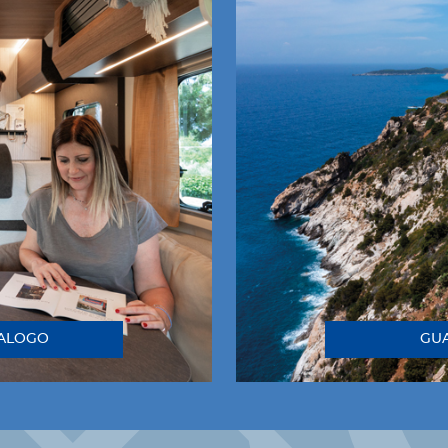
TALOGO
GUA