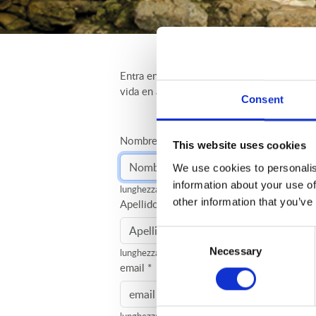
Entra en la gran familia Rimor. Rellena el 
vida en autocaravana.
Consent
Nombre
*
This website uses cookies
We use cookies to personalis
information about your use of
lunghezza massima: 256 caratteri
other information that you’ve
Apellido
*
Consent
Necessary
Selection
lunghezza massima: 256 caratteri
email
*