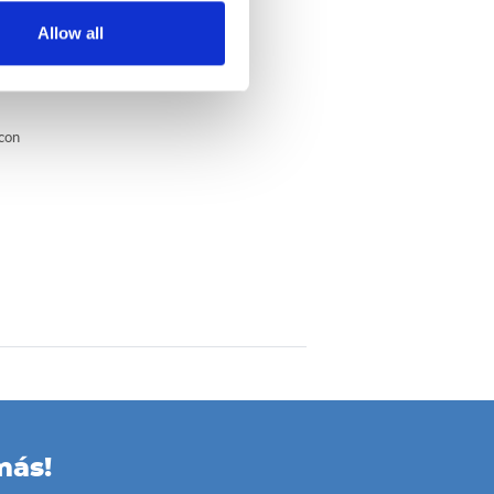
Allow all
 con
más!