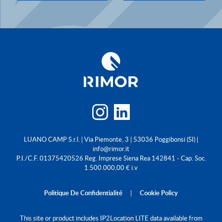
LUANO CAMP S.r.l. | Via Piemonte, 3 | 53036 Poggibonsi (SI) |
info@rimor.it
P.I./C.F. 01375420526 Reg. Imprese Siena Rea 142841 - Cap. Soc.
1.500.000,00 € i.v
Politique De Confidentialité
|
Cookie Policy
This site or product includes IP2Location LITE data available from