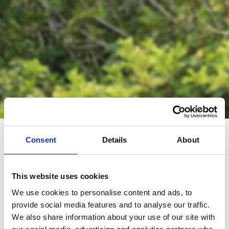
FAQ
Consent
Details
About
Las solicitudes relativas a la venta y la entrega de nuestros
vehículos, así como el servicio posventa, solo pueden ser
atendidas por nuestra red de concesionarios oficiales y talleres
This website uses cookies
autorizados. Encuentra el concesionario o el taller autorizado
We use cookies to personalise content and ads, to
Rimor más cercano a ti:
encuentra un concesionario
provide social media features and to analyse our traffic.
We also share information about your use of our site with