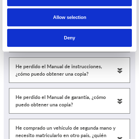
Mi concesionario ya no existe, ¿dónde puedo
ir a realizar un control de infiltración?
Allow selection
Se ha desprendido una pegatina, ¿cómo
Deny
puedo sustituirla?
He perdido el Manual de instrucciones,
¿cómo puedo obtener una copia?
He perdido el Manual de garantía, ¿cómo
puedo obtener una copia?
He comprado un vehículo de segunda mano y
necesito matricularlo en otro país, ¿quién