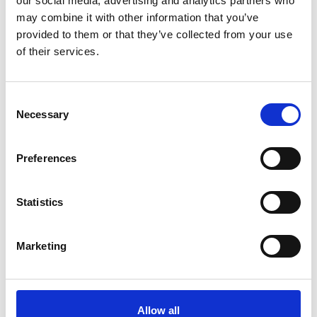
our social media, advertising and analytics partners who
Posventa
may combine it with other information that you’ve
provided to them or that they’ve collected from your use
Uso y mantenimiento
of their services.
Información comercial
Consent
Necessary
Selection
¿Dónde puedo comprar piezas de recambio y
accesorios para mi vehículo?
Preferences
Statistics
¿Cuántos años de garantía ofrecen?
Marketing
¿Cuánto cuesta una revisión para las
infiltraciones?
Allow all