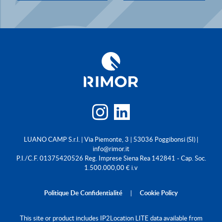
LUANO CAMP S.r.l. | Via Piemonte, 3 | 53036 Poggibonsi (SI) |
info@rimor.it
P.I./C.F. 01375420526 Reg. Imprese Siena Rea 142841 - Cap. Soc.
1.500.000,00 € i.v
Politique De Confidentialité
|
Cookie Policy
This site or product includes IP2Location LITE data available from