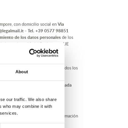
empore, con domicilio social en
Via
legalmail.it
- Tel. +39 0577 98851
amiento de los datos personales
de los
idad con el art. 13 del Reglamento UE
s. Por lo tanto, el responsable del
tratamiento eliminará sin demora todos los
About
 del RGPD, en la persona
de la abogada
, con domicilio social en Via
studiolegaleavvbaroni.it
- PEC
se our traffic. We also share
ers who may combine it with
 services.
de sus Usuarios. Para cualquier información
cualquier momento, enviando una: