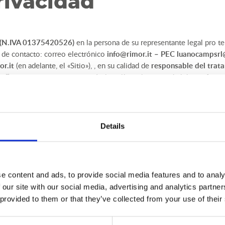
rivacidad
(N.IVA 01375420526)
en la persona de su representante legal pro t
 de contacto: correo electrónico
info@rimor.it
– PEC
luanocampsrl@
r.it
(en adelante, el «Sitio»), , en su calidad de
responsable del trat
os
”), proporciona a continuación la política de privacidad de conform
ante, el “
Reglamento
”, o la “
Normativa aplicable
”).
zcan a través del mismo están reservados a personas mayores de 18 año
e menores de 18 años. A petición de los usuarios, el responsable del 
Details
mente y relativos a menores de 18 años.
 Protección de Datos (DPD o DPO)
, de conformidad con el art. 37
y C.F. BRNCMN73T50L826B), con carácter de nombramiento ad hoc
ggio nell'Emilia (RE), datos de contacto: correo electrónico
dpo@
e content and ads, to provide social media features and to analy
milia.it
– Tel. 0522506307.
 our site with our social media, advertising and analytics partn
 provided to them or that they’ve collected from your use of their
 el derecho a la privacidad y a la protección de los datos personales 
ivacidad, los Usuarios pueden ponerse en contacto con el Titular en 