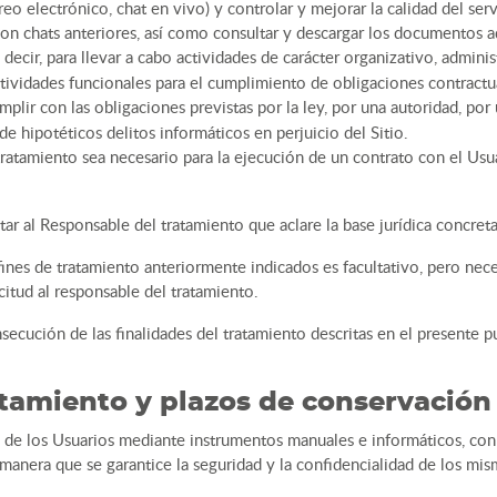
 electrónico, chat en vivo) y controlar y mejorar la calidad del ser
on chats anteriores, así como consultar y descargar los documentos ad
s decir, para llevar a cabo actividades de carácter organizativo, admini
ctividades funcionales para el cumplimiento de obligaciones contractu
cumplir con las obligaciones previstas por la ley, por una autoridad, po
e hipotéticos delitos informáticos en perjuicio del Sitio.
tratamiento sea necesario para la ejecución de un contrato con el Usu
itar al Responsable del tratamiento que aclare la base jurídica concret
fines de tratamiento anteriormente indicados es facultativo, pero neces
citud al responsable del tratamiento.
secución de las finalidades del tratamiento descritas en el presente 
tamiento y plazos de conservación 
s de los Usuarios mediante instrumentos manuales e informáticos, con 
e manera que se garantice la seguridad y la confidencialidad de los mis