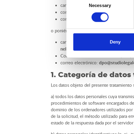
carta certificada con acuse de recibo 
Necessary
Selection
correo electrónico certificado (PEC):
correo electrónico:
info@rimor.it
o poniéndose en contacto con el DPO, en
carta certificada con acuse de recibo 
Deny
nell'Emilia (RE);
Correo electrónico certificado (PEC):
correo electrónico:
dpo@studiolegal
1. Categoría de datos 
Los datos objeto del presente tratamiento s
a) todos los datos personales cuya transmis
procedimientos de software encargados del
dominio de los ordenadores utilizados por l
de la solicitud, el método utilizado para en
estado de la respuesta dada por el servidor 