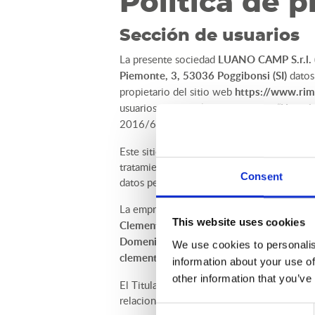
Política de p
Sección de
usuarios
La presente sociedad
LUANO CAMP S.r.l.
Piemonte, 3, 53036 Poggibonsi (SI)
datos
propietario del sitio web
https://www.rimo
usuarios del Sitio (en adelante, los “
Usuari
2016/679, de 27 de abril de 2016 (en adel
Este sitio web y los servicios que se ofre
tratamiento no recopila datos personales d
Consent
datos personales recopilados involuntaria
La empresa ha nombrado a la
Delegada de
This website uses cookies
Clementina Baroni (N.IVA 02001880356 
Domenico Francesco Cecati, 1/1, 42123 Re
We use cookies to personalis
clementina.baroni@ordineavvocatireggioe
information about your use of
other information that you’ve
El Titular tiene en la máxima consideración
relacionada con la presente política de pr
Consent