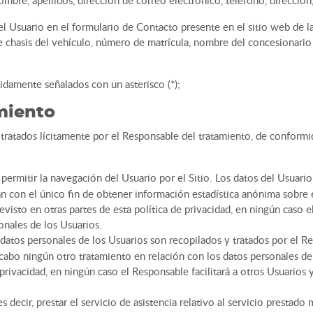
nombre, apellidos, dirección de correo electrónico, teléfono, dirección, 
el Usuario en el formulario de Contacto presente en el sitio web de l
 chasis del vehículo, número de matrícula, nombre del concesionario d
idamente señalados con un asterisco (*);
amiento
tratados lícitamente por el Responsable del tratamiento, de conformid
ra permitir la navegación del Usuario por el Sitio. Los datos del Usuari
an con el único fin de obtener información estadística anónima sobre e
evisto en otras partes de esta política de privacidad, en ningún caso 
onales de los Usuarios.
s datos personales de los Usuarios son recopilados y tratados por el R
 cabo ningún otro tratamiento en relación con los datos personales de 
 privacidad, en ningún caso el Responsable facilitará a otros Usuarios 
 es decir, prestar el servicio de asistencia relativo al servicio prestad