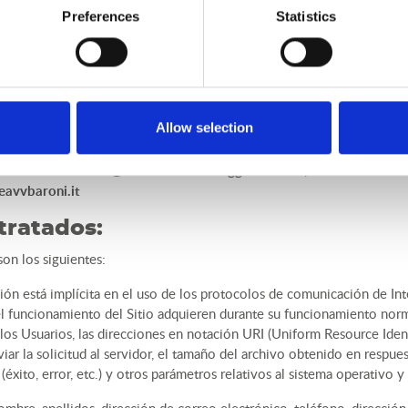
a:
LUANO CAMP S.r.l.
in
Via Piemonte, 3, 53036 Poggibonsi (SI)
;
Preferences
Statistics
luanocampsrl@legalmail.it
;
viando una:
a:
Avv. Clementina Baroni
con domicilio social en
Via Domenico Fran
Allow selection
clementina.baroni@ordineavvocatireggioemilia.it
;
eavvbaroni.it
tratados:
on los siguientes:
ión está implícita en el uso de los protocolos de comunicación de Int
 funcionamiento del Sitio adquieren durante su funcionamiento norma
os Usuarios, las direcciones en notación URI (Uniform Resource Identif
viar la solicitud al servidor, el tamaño del archivo obtenido en respue
(éxito, error, etc.) y otros parámetros relativos al sistema operativo 