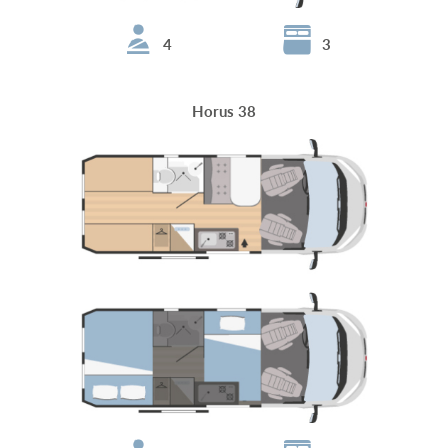
4
3
Horus 38