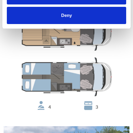
Horus 95
Deny
4
3