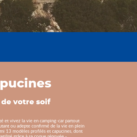
pucines
de votre soif
té et vivez la vie en camping-car partout
tant ou adepte confirmé de la vie en plein
armi 13 modèles profilés et capucines, dont
agilité grâce à sa coque rénovée -