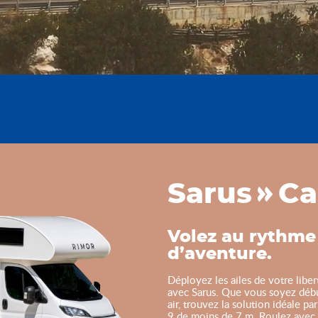
Sarus
Ca
Volez au rythme 
d’aventure.
Déployez les ailes de votre liber
avec Sarus. Que vous soyez débu
air, trouvez la solution idéale p
9 de moins de 7 m. Roulez avec 