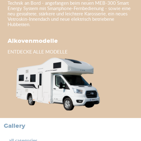
Technik an Bord - angefangen beim neuen MEB-300 Smart
Energy System mit Smartphone-Fernbedienung - sowie eine
neu gestaltete, stärkere und leichtere Karosserie, ein neues
Vetroskin-Innendach und neue elektrisch betriebene
Hubbetten.
Alkovenmodelle
ENTDECKE ALLE MODELLE
Gallery
all categories