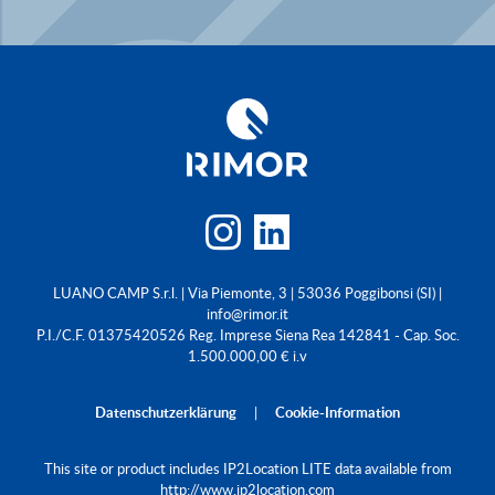
LUANO CAMP S.r.l. | Via Piemonte, 3 | 53036 Poggibonsi (SI) |
info@rimor.it
P.I./C.F. 01375420526 Reg. Imprese Siena Rea 142841 - Cap. Soc.
1.500.000,00 € i.v
Datenschutzerklärung
|
Cookie-Information
This site or product includes IP2Location LITE data available from
http://www.ip2location.com